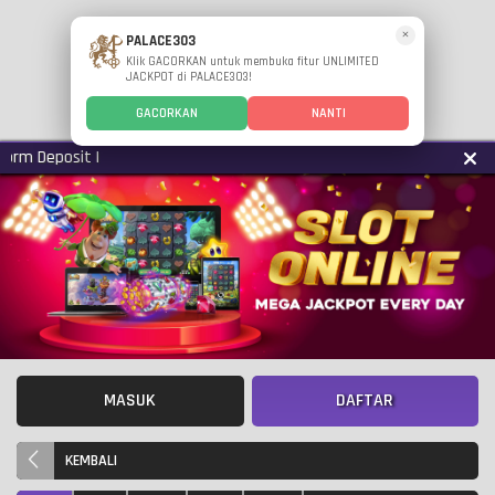
×
PALACE303
Klik GACORKAN untuk membuka fitur UNLIMITED
JACKPOT di PALACE303!
GACORKAN
NANTI
rm Deposit |
MASUK
DAFTAR
KEMBALI