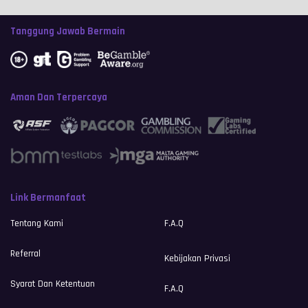
Tanggung Jawab Bermain
Aman Dan Terpercaya
⚡
⚡
Link Bermanfaat
Tentang Kami
F.A.Q
Referral
Kebijakan Privasi
Syarat Dan Ketentuan
> Ready to connect
F.A.Q
▊