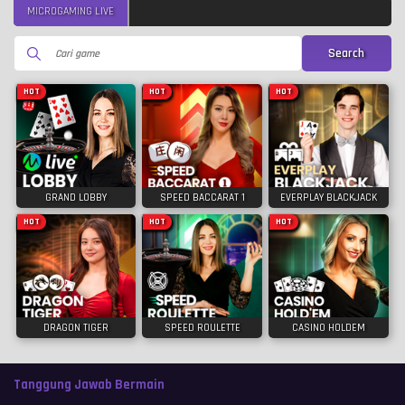
MICROGAMING LIVE
Search
HOT
HOT
HOT
GRAND LOBBY
SPEED BACCARAT 1
EVERPLAY BLACKJACK
HOT
HOT
HOT
DRAGON TIGER
SPEED ROULETTE
CASINO HOLDEM
Tanggung Jawab Bermain