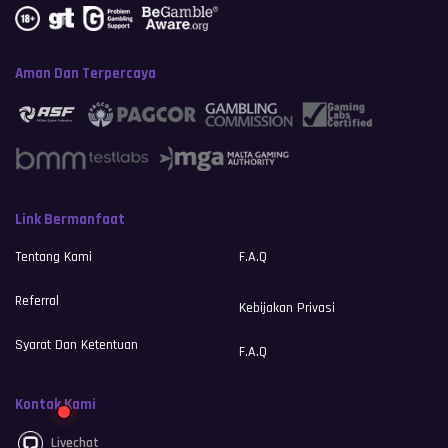
Aman Dan Terpercaya
⚡
⚡
Link Bermanfaat
Tentang Kami
F.A.Q
Referral
Kebijakan Privasi
Syarat Dan Ketentuan
> Ready to connect
F.A.Q
Kontak Kami
Livechat